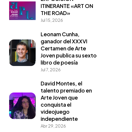
ITINERANTE «ART ON
THE ROAD»
Jul 15, 2026
Leonam Cunha,
ganador del XXXVI
Certamen de Arte
Joven publica su sexto
libro de poesía
Jul 7, 2026
David Montes, el
talento premiado en
Arte Joven que
conquista el
videojuego
independiente
Abr 29, 2026