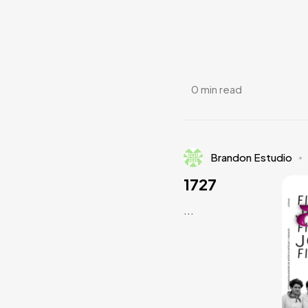
0 min read
Brandon Estudio
1727
...