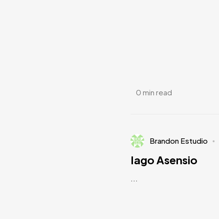
0 min read
Brandon Estudio
Iago Asensio
...