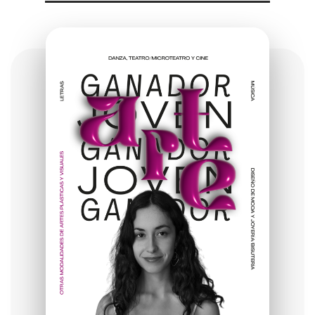
¿Tienes
DOTES DE
ARTISTA?
¿Te apuntas?
©2024 Arte Joven CyL, Todos los derechos reservados.
Cookies
Privacidad
Términos de uso
Accesibilidad