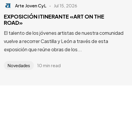
Arte Joven CyL
Jul 15, 2026
EXPOSICIÓN ITINERANTE «ART ON THE
ROAD»
El talento de los jóvenes artistas de nuestra comunidad
vuelve a recorrer Castilla y León a través de esta
¿Tienes
DOTES DE
exposición que reúne obras de los...
ARTISTA?
10 min read
Novedades
¿Te apuntas?
©2024 Arte Joven CyL, Todos los derechos reservados.