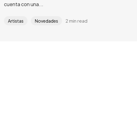
cuenta con una...
2 min read
Artistas
Novedades
©2024 Arte Joven CyL, Todos los derechos reservados.
Cookies
Privacidad
Términos de uso
Accesibilidad