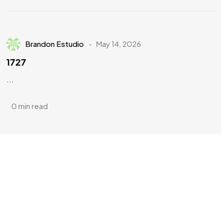
Brandon Estudio
May 14, 2026
1727
...
0 min read
¿Tienes
DOTES DE
ARTISTA?
¿Te apuntas?