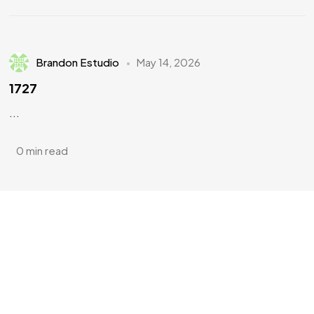
Brandon Estudio
May 14, 2026
1727
...
0 min read
¿Tienes
DOTES DE
ARTISTA?
¿Te apuntas?