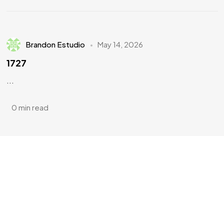
Brandon Estudio
May 14, 2026
1727
...
0 min read
¿Tienes
DOTES DE
ARTISTA?
¿Te apuntas?