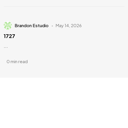
Brandon Estudio
May 14, 2026
1727
...
0 min read
¿Tienes
DOTES DE
ARTISTA?
¿Te apuntas?