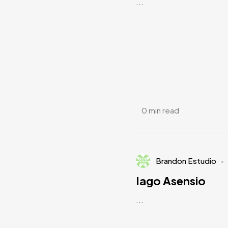
...
0 min read
Brandon Estudio
Iago Asensio
...