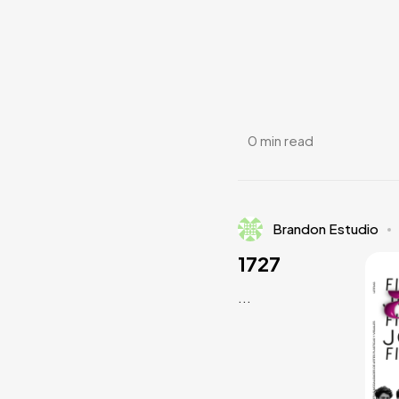
0 min read
Brandon Estudio
1727
...