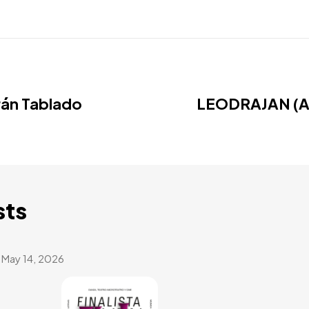
rán Tablado
LEODRAJAN (Al
sts
May 14, 2026