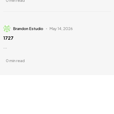
0 min read
Brandon Estudio
May 14, 2026
1727
...
0 min read
¿Tienes
DOTES DE
ARTISTA?
¿Te apuntas?