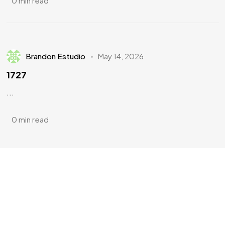
0 min read
Brandon Estudio
May 14, 2026
1727
...
0 min read
¿Tienes
DOTES DE
ARTISTA?
¿Te apuntas?