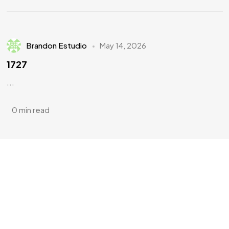
Brandon Estudio
May 14, 2026
1727
...
0 min read
¿Tienes
DOTES DE
ARTISTA?
¿Te apuntas?